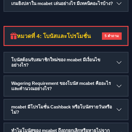
เกมยิงปลาใน mcabet เล่นอย่างไร มีเทคนิคอะไรบ้าง?
หมวดที่ 4: โบนัสและโปรโมชั่น
5 คำถาม
โบนัสต้อนรับสมาชิกใหม่ของ mcabet มีเงื่อนไข
อย่างไร?
Wagering Requirement ของโบนัส mcabet คืออะไร
และคำนวณอย่างไร?
mcabet มีโปรโมชั่น Cashback หรือโบนัสรายวันหรือ
ไม่?
ทำไมโบนัสของ mcabet ถึงถูกยกเลิกหรือหายไปจาก