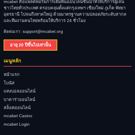
mcabet คือแพลตฟอร์มการเดิมพันออนไลน์ชั้นนำที่ให้บริการผู้เล่น
ชาวไทยทั่วประเทศ ครอบคลุมตั้งแต่กรุงเทพฯ เชียงใหม่ ภูเก็ต พัทยา
อุดรธานี ไปจนถึงหาดใหญ่ ด้วยมาตรฐานความปลอดภัยระดับสากล
และทีมงานคนไทยพร้อมให้บริการ 24 ชั่วโมง
ติดต่อเรา: support
@
mcabet.org
อายุ 20 ปีขึ้นไปเท่านั้น
เมนูหลัก
หน้าแรก
โบนัส
แทงบอลออนไลน์
บาคาร่าออนไลน์
สล็อตออนไลน์
mcabet Casino
mcabet Login