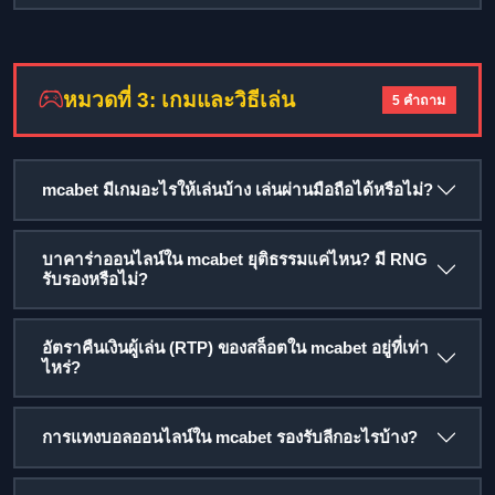
หมวดที่ 3: เกมและวิธีเล่น
5 คำถาม
mcabet มีเกมอะไรให้เล่นบ้าง เล่นผ่านมือถือได้หรือไม่?
บาคาร่าออนไลน์ใน mcabet ยุติธรรมแค่ไหน? มี RNG
รับรองหรือไม่?
อัตราคืนเงินผู้เล่น (RTP) ของสล็อตใน mcabet อยู่ที่เท่า
ไหร่?
การแทงบอลออนไลน์ใน mcabet รองรับลีกอะไรบ้าง?