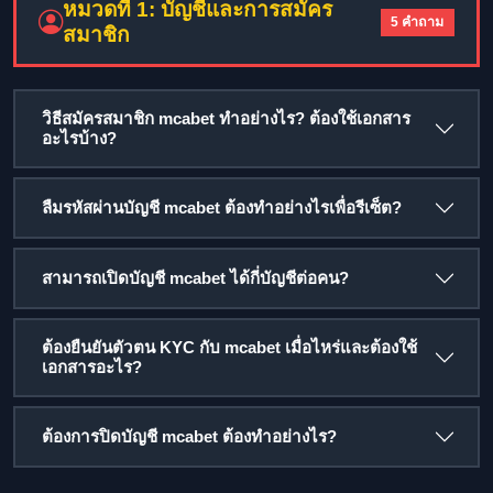
หมวดที่ 1: บัญชีและการสมัคร
5 คำถาม
สมาชิก
วิธีสมัครสมาชิก mcabet ทำอย่างไร? ต้องใช้เอกสาร
อะไรบ้าง?
ลืมรหัสผ่านบัญชี mcabet ต้องทำอย่างไรเพื่อรีเซ็ต?
สามารถเปิดบัญชี mcabet ได้กี่บัญชีต่อคน?
ต้องยืนยันตัวตน KYC กับ mcabet เมื่อไหร่และต้องใช้
เอกสารอะไร?
ต้องการปิดบัญชี mcabet ต้องทำอย่างไร?