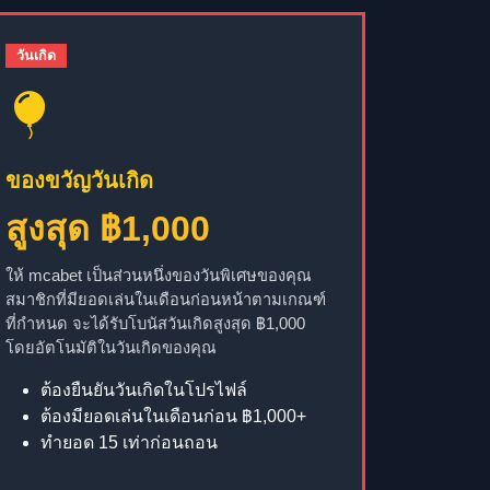
วันเกิด
ของขวัญวันเกิด
สูงสุด ฿1,000
ให้ mcabet เป็นส่วนหนึ่งของวันพิเศษของคุณ
สมาชิกที่มียอดเล่นในเดือนก่อนหน้าตามเกณฑ์
ที่กำหนด จะได้รับโบนัสวันเกิดสูงสุด ฿1,000
โดยอัตโนมัติในวันเกิดของคุณ
ต้องยืนยันวันเกิดในโปรไฟล์
ต้องมียอดเล่นในเดือนก่อน ฿1,000+
ทำยอด 15 เท่าก่อนถอน