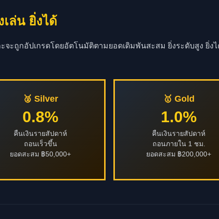
ล่น ยิ่งได้
ถูกอัปเกรดโดยอัตโนมัติตามยอดเดิมพันสะสม ยิ่งระดับสูง ยิ่งได้รับ
🥈 Silver
🥇 Gold
0.8%
1.0%
คืนเงินรายสัปดาห์
คืนเงินรายสัปดาห์
ถอนเร็วขึ้น
ถอนภายใน 1 ชม.
ยอดสะสม ฿50,000+
ยอดสะสม ฿200,000+