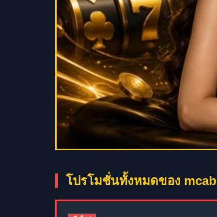
โปรโมชั่นทั้งหมดของ mcab